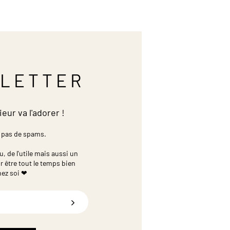
LETTER
ieur va l'adorer !
 pas de spams.
 de l'utile mais aussi un
r être tout le temps bien
hez soi ❤