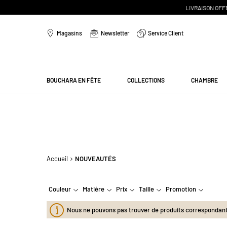
Aller
au
Magasins
Newsletter
Service Client
contenu
Menu
BOUCHARA EN FÊTE
COLLECTIONS
CHAMBRE
Accueil
NOUVEAUTÉS
Couleur
Matière
Prix
Taille
Promotion
Nous ne pouvons pas trouver de produits correspondants