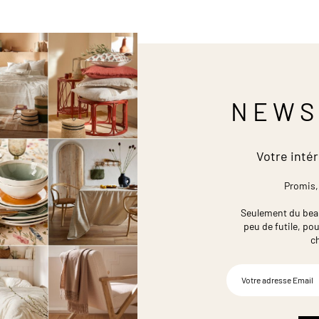
NEWS
Votre intér
Promis,
Seulement du beau,
peu de futile,
pou
c
Inscription
à
notre
newsletter