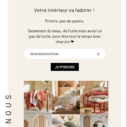
Votre intérieur va l'adorer !
Promis, pas de spams.
Seulement du beau, de l'utile mais aussi un
peu de futile,
pour être tout le temps bien
chez soi ❤
Inscription
à
notre
newsletter
JE M'INSCRIS
: