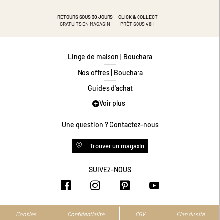
RETOURS SOUS 30 JOURS
CLICK & COLLECT
GRATUITS EN MAGASIN
PRÊT SOUS 48H
Linge de maison | Bouchara
Nos offres | Bouchara
Guides d'achat
Voir plus
Guide des tailles
Guide matières
Une question ? Contactez-nous
Questions les plus fréquentes
Trouver un magasin
Programme de fidélité
Conditions des offres
SUIVEZ-NOUS
https://www.facebook.com/bouchar
https://www.instagram.com/
https://www.pinteres
https://www.y
Livraison et retours
Espace professionnel
Accessibilité numérique
Cookies
Confidentialité
CGV
Plan du site