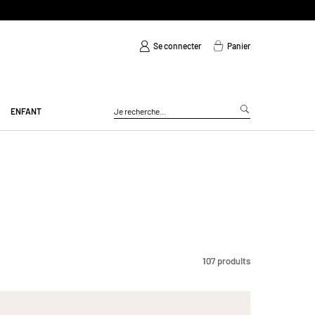
Se connecter
Panier
ENFANT
107
107
produits
produits