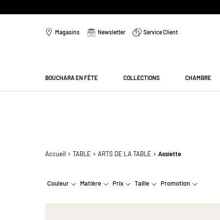
Aller
au
Magasins
Newsletter
Service Client
contenu
Menu
BOUCHARA EN FÊTE
COLLECTIONS
CHAMBRE
Accueil
TABLE
ARTS DE LA TABLE
Assiette
Couleur
Matière
Prix
Taille
Promotion