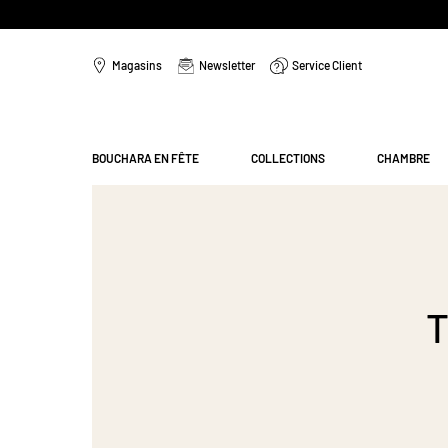
Aller
au
Magasins
Newsletter
Service Client
contenu
Menu
BOUCHARA EN FÊTE
COLLECTIONS
CHAMBRE