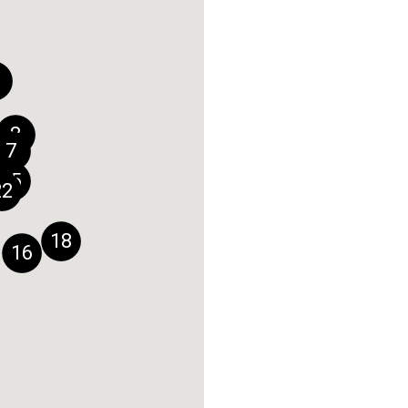
Bouchara Briv
5
Gaillarde
8 Rue de l'Hôtel de 
19100
Brive-la-Gail
Tel : 05.55.74.39
8
7
Plus de détails
15
22
Bouchara Cae
6
18
48/50 rue Saint Pi
16
14000
Caen
Tel : 02.31.85.63
Plus de détails
Bouchara Cha
7
Saône