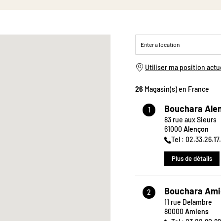
Utiliser ma position actu
26
Magasin(s) en France
Bouchara Ale
1
83 rue aux Sieurs
61000
Alençon
Tel : 02.33.26.17
Plus de détails
Bouchara Ami
2
11 rue Delambre
80000
Amiens