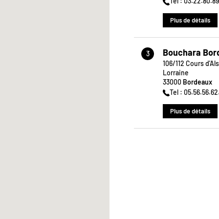
Tel : 03.22.80.8
Plus de détails
Bouchara Bor
3
106/112 Cours d'Al
Lorraine
33000
Bordeaux
Tel : 05.56.56.6
Plus de détails
Bouchara Bre
4
Kergaradec
57 rue Amiral Rom
Desfossés Zone d
29200
Brest
Tel : 02.98.41.00
Plus de détails