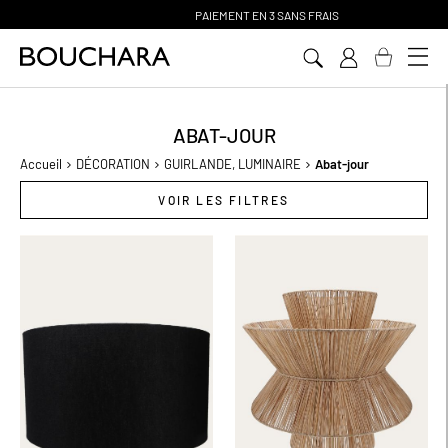
PAIEMENT EN 3 SANS FRAIS
Aller
au
contenu
ABAT-JOUR
Accueil
DÉCORATION
GUIRLANDE, LUMINAIRE
Abat-jour
VOIR LES FILTRES