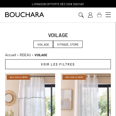
PAIEMENT EN 3 SANS FRAIS
Aller
au
contenu
VOILAGE
VOILAGE
VITRAGE, STORE
Accueil
RIDEAU
VOILAGE
VOIR LES FILTRES
-50% SUR LE 2ÈME
-50% SUR LE 2ÈME