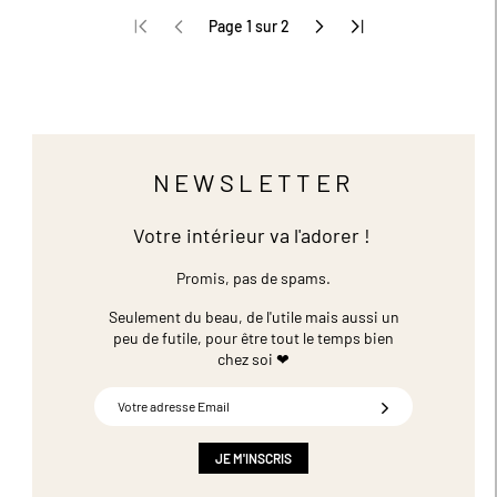
Page 1 sur 2
NEWSLETTER
Votre intérieur va l'adorer !
Promis, pas de spams.
Seulement du beau, de l'utile mais aussi un
peu de futile,
pour être tout le temps bien
chez soi ❤
Inscription
à
notre
newsletter
JE M'INSCRIS
: