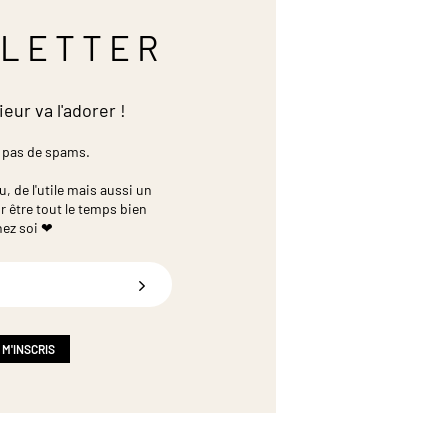
LETTER
ieur va l'adorer !
 pas de spams.
 de l'utile mais aussi un
r être tout le temps bien
hez soi ❤
 M'INSCRIS