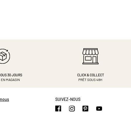
OUS 30 JOURS
CLICK & COLLECT
 EN MAGASIN
PRÊT SOUS 48H
-nous
SUIVEZ-NOUS
https://www.facebook.com/b
https://www.instagram.
https://www.pinte
https://www.