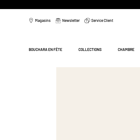
Aller
au
Magasins
Newsletter
Service Client
contenu
Menu
BOUCHARA EN FÊTE
COLLECTIONS
CHAMBRE