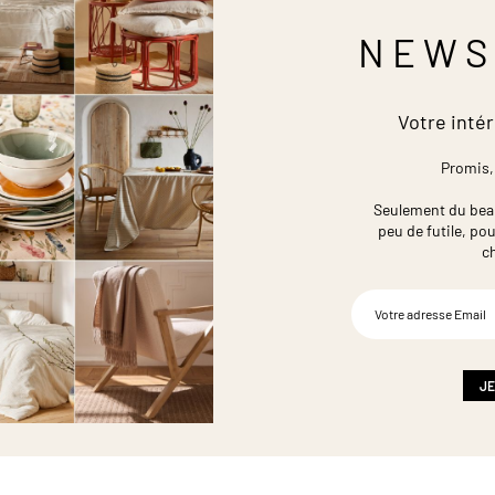
NEWS
Votre intér
Promis,
Seulement du beau,
peu de futile,
pou
c
Inscription
à
notre
newsletter
:
JE