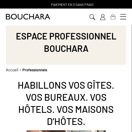
PAIEMENT EN 3 SANS FRAIS
Aller
au
contenu
ESPACE PROFESSIONNEL
BOUCHARA
Accueil
Professionnels
HABILLONS VOS GÎTES.
VOS BUREAUX. VOS
HÔTELS. VOS MAISONS
D’HÔTES.