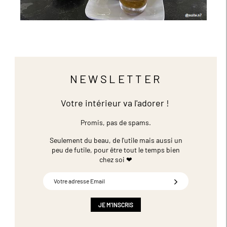
NEWSLETTER
Votre intérieur va l'adorer !
Promis, pas de spams.
Seulement du beau, de l'utile mais aussi un
peu de futile,
pour être tout le temps bien
chez soi ❤
Inscription
à
notre
newsletter
JE M'INSCRIS
: