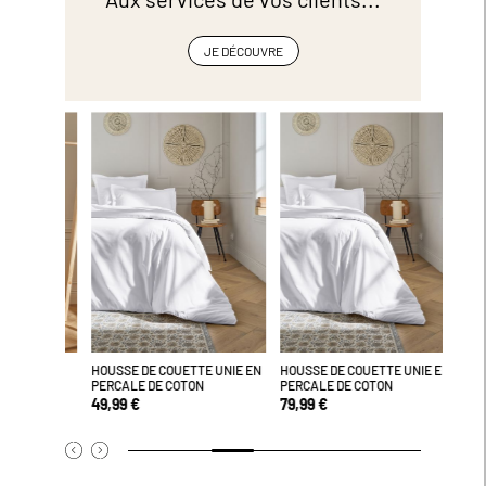
JE DÉCOUVRE
HOUSSE DE COUETTE UNIE EN
HOUSSE DE COUETTE UNIE EN
TAPIS 
PERCALE DE COTON
PERCALE DE COTON
650GR
49,99 €
79,99 €
9,99 €