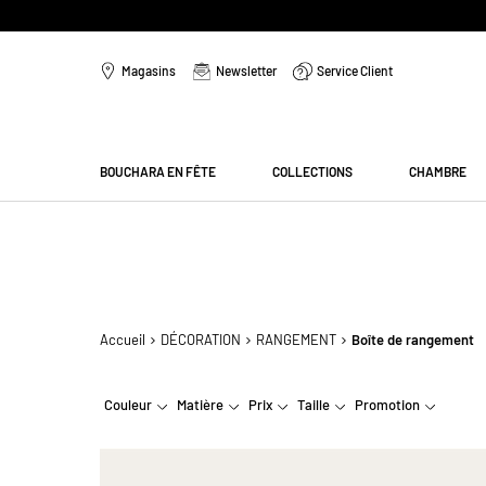
Aller
au
Magasins
Newsletter
Service Client
contenu
Menu
BOUCHARA EN FÊTE
COLLECTIONS
CHAMBRE
Accueil
DÉCORATION
RANGEMENT
Boîte de rangement
Couleur
Matière
Prix
Taille
Promotion