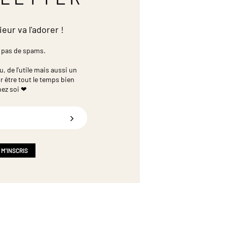
ieur va l'adorer !
 pas de spams.
 de l'utile mais aussi un
r être tout le temps bien
hez soi ❤
 M'INSCRIS