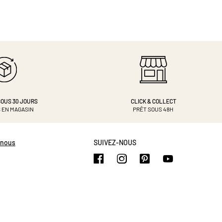
OUS 30 JOURS
CLICK & COLLECT
 EN MAGASIN
PRÊT SOUS 48H
-nous
SUIVEZ-NOUS
https://www.facebook.com/b
https://www.instagram.
https://www.pinte
https://www.