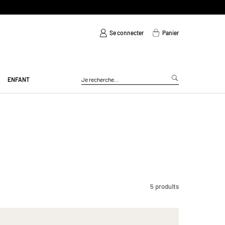
Se connecter
Panier
ENFANT
5
5
produits
produits