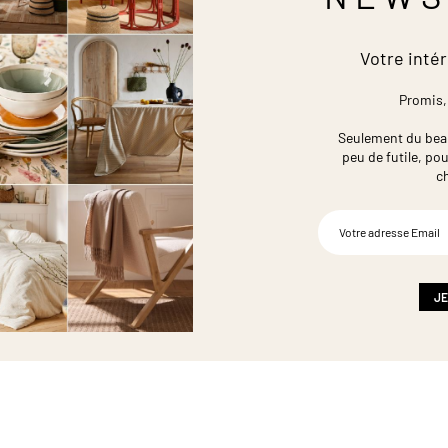
Votre intér
Promis,
Seulement du beau,
peu de futile,
pou
c
Inscription
à
notre
newsletter
:
JE