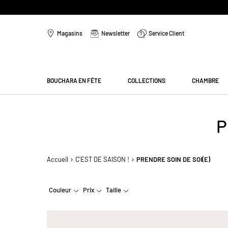
Aller
au
Magasins
Newsletter
Service Client
contenu
Menu
BOUCHARA EN FÊTE
COLLECTIONS
CHAMBRE
P
Accueil
C'EST DE SAISON !
PRENDRE SOIN DE SOI(E)
Couleur
Prix
Taille