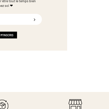
r être tout le temps bien
hez soi ❤
 M'INSCRIS