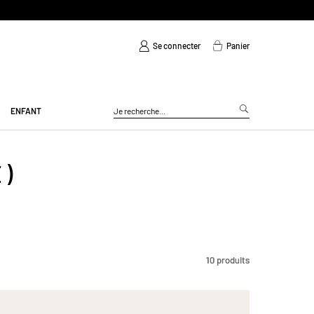
Se connecter
Panier
ENFANT
E)
10
10
produits
produits