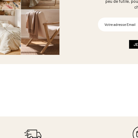
peu de futile,
pou
c
Inscription
à
notre
newsletter
:
JE