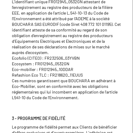
L'identifiant unique FR012945_0532GN attestant de
l'enregistrement au registre des producteurs de la filière
EEE, en application de l'article L.541-10-13 du Code de
l'Environnement a été attribué par l'ADEME à la société
BOUCHARA SAS EURODIF (code Siret 408 772 101 01195). Cet
identifiant atteste de sa conformité au regard de son
obligation d'enregistrement au registre des producteurs
d'Equipements Electriques et Electroniques et de la
réalisation de ses déclarations de mises sur le marché
auprès d'ecosystem.
Ecofolio (CITEO) : FR232506_03YVBN
Ecosystem : FR012945_0532GN
Eco-mobilier : FR012945_10DDAR
Refashion Eco TLC : FR218620_11EUUS
Ces numéros garantissent que BOUCHARA en adhérant à
Eco-Mobilier, sont en conformité avec les obligations
réglementaires qui lui incombent en application de l'article
L541-10 du Code de l'Environnement.
3 - PROGRAMME DE FIDÉLITÉ
Le programme de fidélité permet aux Clients de bénéficier
d’offres exclusives et d’avant‑premières. L’adhésion est