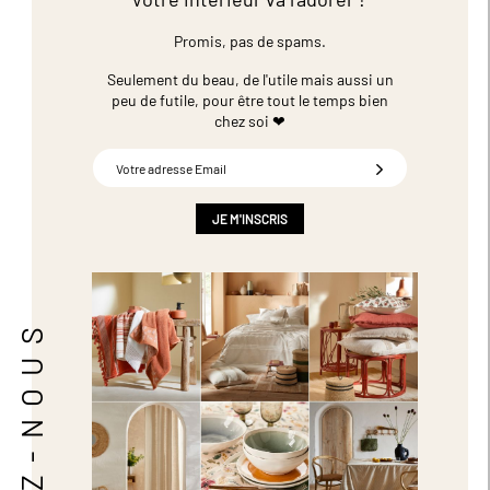
Promis, pas de spams.
Seulement du beau, de l'utile mais aussi un
peu de futile,
pour être tout le temps bien
chez soi ❤
Inscription
à
notre
newsletter
JE M'INSCRIS
:
SUIVEZ-NOUS