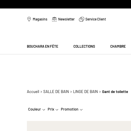
Aller
au
Magasins
Newsletter
Service Client
contenu
Menu
BOUCHARA EN FÊTE
COLLECTIONS
CHAMBRE
Accueil
SALLE DE BAIN
LINGE DE BAIN
Gant de toilette
Couleur
Prix
Promotion