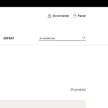
Se connecter
Panier
ENFANT
30
30
produits
produits