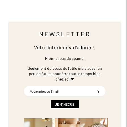
NEWSLETTER
Votre intérieur va l'adorer !
Promis, pas de spams.
Seulement du beau, de l'utile mais aussi un
peu de futile,
pour être tout le temps bien
chez soi ❤
Inscription
à
notre
newsletter
JE M'INSCRIS
: