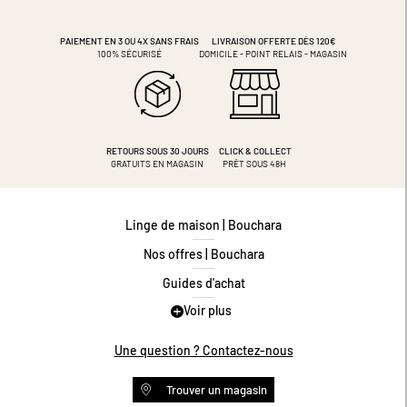
PAIEMENT EN 3 OU 4X
SANS FRAIS
LIVRAISON OFFERTE DÈS 120€
100% SÉCURISÉ
DOMICILE - POINT RELAIS - MAGASIN
RETOURS SOUS 30 JOURS
CLICK & COLLECT
GRATUITS EN MAGASIN
PRÊT SOUS 48H
Linge de maison | Bouchara
Nos offres | Bouchara
Guides d'achat
Voir plus
Guide des tailles
Guide matières
Une question ? Contactez-nous
Questions les plus fréquentes
Trouver un magasin
Programme de fidélité