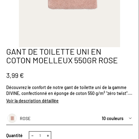
GANT DE TOILETTE UNI EN
Passer
au
COTON MOELLEUX 550GR ROSE
début
de
la
3,99 €
Galerie
d’images
Découvrez le confort de notre gant de toilette uni de la gamme
DIVINE, confectionné en éponge de coton 550 g/m² "zéro twist".
Son fil sans torsion préserve toute sa souplesse et son moelleux
Voir la description détaillée
naturel, offrant une douceur exceptionnelle et une excellente
capacité d’absorption. Sa large bordure ajoute une touche de
finition élégante, tandis que son crochet intégré permet de le
ROSE
10 couleurs
suspendre facilement pour un séchage rapide. Disponible en
plusieurs coloris pour s’adapter à tous les styles et envies. Un
indispensable pour une routine de soin agréable et efficace.
Quantité
−
+