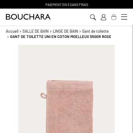
PAIEMENT EN 3 SANS FRAIS
Aller
au
contenu
Accueil
SALLE DE BAIN
LINGE DE BAIN
Gant de toilette
GANT DE TOILETTE UNI EN COTON MOELLEUX 550GR ROSE
Passer
à
la
fin
de
la
galerie
d’images