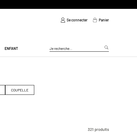
Se connecter
Panier
ENFANT
COUPELLE
321
321
produits
produits