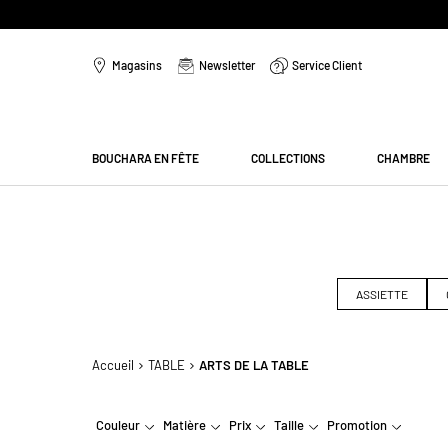
Aller
au
Magasins
Newsletter
Service Client
contenu
Menu
BOUCHARA EN FÊTE
COLLECTIONS
CHAMBRE
ASSIETTE
Accueil
TABLE
ARTS DE LA TABLE
Couleur
Matière
Prix
Taille
Promotion