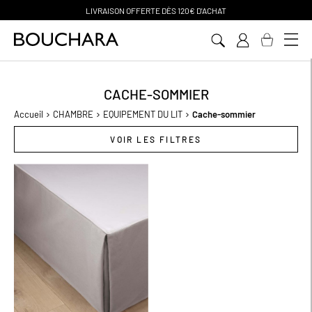
LIVRAISON OFFERTE D
ÈS 120€ D'ACHAT
Aller
au
contenu
CACHE-SOMMIER
Accueil
CHAMBRE
EQUIPEMENT DU LIT
Cache-sommier
VOIR LES FILTRES