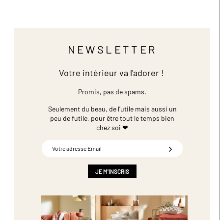
NEWSLETTER
Votre intérieur va l'adorer !
Promis, pas de spams.
Seulement du beau, de l'utile mais aussi un
peu de futile,
pour être tout le temps bien
chez soi ❤
Inscription
à
notre
newsletter
JE M'INSCRIS
: