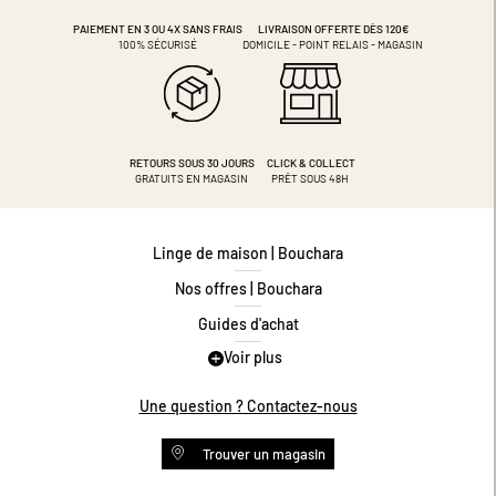
PAIEMENT EN 3 OU 4X
SANS FRAIS
LIVRAISON OFFERTE DÈS 120€
100% SÉCURISÉ
DOMICILE - POINT RELAIS - MAGASIN
RETOURS SOUS 30 JOURS
CLICK & COLLECT
GRATUITS EN MAGASIN
PRÊT SOUS 48H
Linge de maison | Bouchara
Nos offres | Bouchara
Guides d'achat
Voir plus
Guide des tailles
Guide matières
Une question ? Contactez-nous
Questions les plus fréquentes
Trouver un magasin
Programme de fidélité