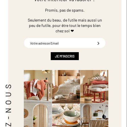
Promis, pas de spams.
Seulement du beau, de l'utile mais aussi un
peu de futile,
pour être tout le temps bien
chez soi ❤
Inscription
à
notre
newsletter
JE M'INSCRIS
:
SUIVEZ-NOUS