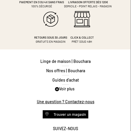
PAIEMENT EN 3 OU 4X
SANS FRAIS
LIVRAISON OFFERTE DÈS 120€
100% SÉCURISÉ
DOMICILE - POINT RELAIS - MAGASIN
RETOURS SOUS 30 JOURS
CLICK & COLLECT
GRATUITS EN MAGASIN
PRÊT SOUS 48H
Linge de maison | Bouchara
Nos offres | Bouchara
Guides d'achat
Voir plus
Guide des tailles
Guide matières
Une question ? Contactez-nous
Questions les plus fréquentes
Trouver un magasin
Programme de fidélité
Conditions des offres
SUIVEZ-NOUS