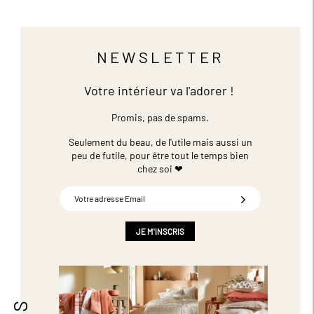
NEWSLETTER
Votre intérieur va l'adorer !
Promis, pas de spams.
Seulement du beau, de l'utile mais aussi un
peu de futile,
pour être tout le temps bien
chez soi ❤
Inscription
à
notre
newsletter
JE M'INSCRIS
: