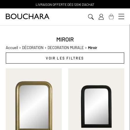
PAIEMENT EN 3 SANS FRAIS
Aller
au
contenu
MIROIR
Accueil
DÉCORATION
DECORATION MURALE
Miroir
VOIR LES FILTRES