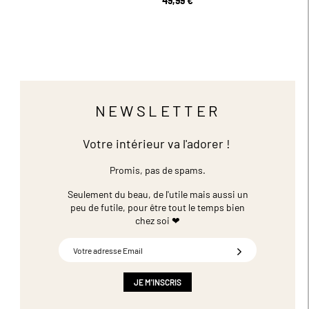
49,99 €
NEWSLETTER
Votre intérieur va l'adorer !
Promis, pas de spams.
Seulement du beau, de l'utile mais aussi un
peu de futile,
pour être tout le temps bien
chez soi ❤
Inscription
à
notre
newsletter
JE M'INSCRIS
: