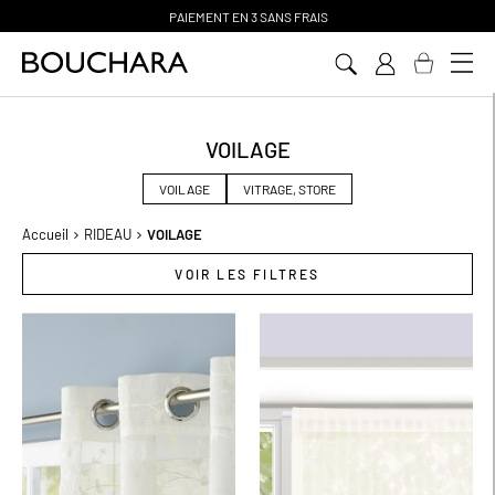
PAIEMENT EN 3 SANS FRAIS
Aller
au
contenu
VOILAGE
VOILAGE
VITRAGE, STORE
Accueil
RIDEAU
VOILAGE
VOIR LES FILTRES