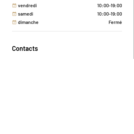
vendredi
10:00-19:00
samedi
10:00-19:00
dimanche
Fermé
Contacts
Tel : 02 47 20 22 71
Redonnez vie à vos espaces avec les collections
Bouchara.
Notre magasin de Tours vous ouvre ses portes sur
deux niveaux, offrant une expérience fluide et
agréable grâce à son ascenseur et son escalator.
Des textiles doux, des tissus inspirants, une
mercerie créative, des accessoires déco, des
vêtements confortables, un rayon enfant