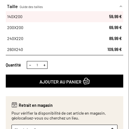
finition à rabat (forme bouteille) permet à la housse de couette de
Taille
Guide des tailles
bien rester en place. Existe dans plusieurs tailles et coloris.
140X200
140X200
59,99 €
200X200
69,99 €
240X220
89,99 €
260X240
109,99 €
Quantité
−
+
AJOUTER AU PANIER
Retrait en magasin
Pour vérifier la disponibilité de cet article en magasin,
géolocalisez-vous ou cherchez un lieu.