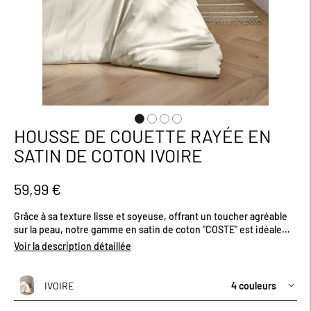
HOUSSE DE COUETTE RAYÉE EN
Passer
au
SATIN DE COTON IVOIRE
début
de
la
59,99 €
Galerie
d’images
Grâce à sa texture lisse et soyeuse, offrant un toucher agréable
sur la peau, notre gamme en satin de coton "COSTE" est idéale
pour une nuit de sommeil confortable. Confectionnée en coton
Voir la description détaillée
peigné de haute qualité, la housse de couette offre une douceur
incomparable et un éclat subtil grâce à son tissage de 118 fils/cm².
Son aspect brillant et élégant, et ses grandes rayures jacquard
IVOIRE
4 couleurs
ton sur ton apportent une touche de sophistication à votre
literie, transformant votre chambre en un espace raffiné. Sa