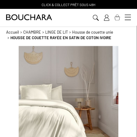
CLICK & COLLECT PR
Ê
T SOUS 48H
Aller
au
contenu
Accueil
CHAMBRE
LINGE DE LIT
Housse de couette unie
HOUSSE DE COUETTE RAYÉE EN SATIN DE COTON IVOIRE
Passer
à
la
fin
de
la
galerie
d’images