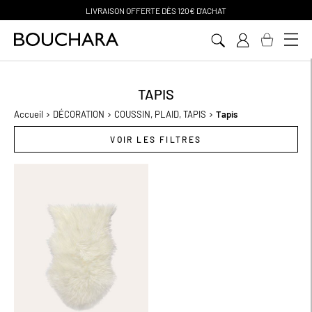
CHAT
PAIEMENT EN 3 SANS FRAIS
Aller
au
contenu
TAPIS
Accueil
DÉCORATION
COUSSIN, PLAID, TAPIS
Tapis
VOIR LES FILTRES