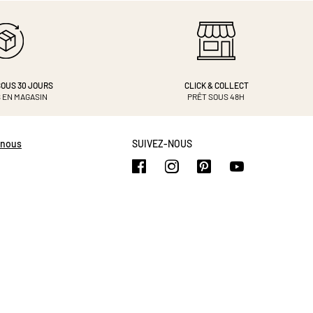
OUS 30 JOURS
CLICK & COLLECT
 EN MAGASIN
PRÊT SOUS 48H
-nous
SUIVEZ-NOUS
https://www.facebook.com/b
https://www.instagram.
https://www.pinte
https://www.