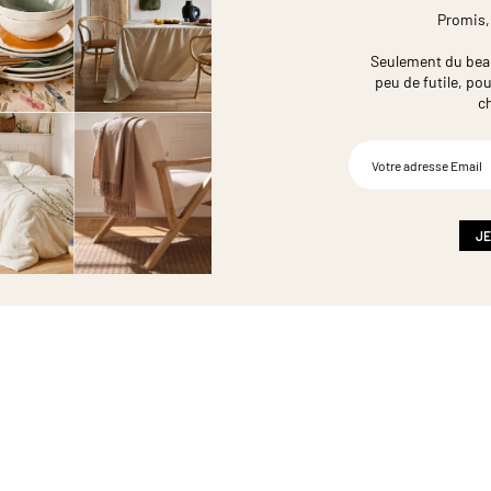
Promis,
Seulement du beau,
peu de futile,
pou
c
Inscription
à
notre
newsletter
:
JE