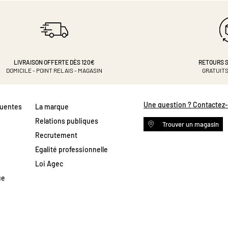
LIVRAISON OFFERTE DÈS 120€
RETOURS S
DOMICILE - POINT RELAIS - MAGASIN
GRATUITS
Une question ? Contactez
quentes
La marque
Relations publiques
Trouver un magasin
Recrutement
Egalité professionnelle
Loi Agec
ue