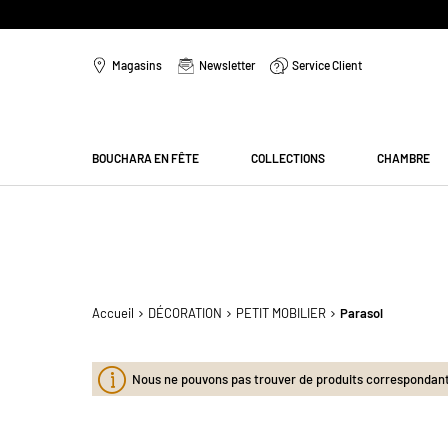
Aller
au
Magasins
Newsletter
Service Client
contenu
Menu
BOUCHARA EN FÊTE
COLLECTIONS
CHAMBRE
Accueil
DÉCORATION
PETIT MOBILIER
Parasol
Nous ne pouvons pas trouver de produits correspondants