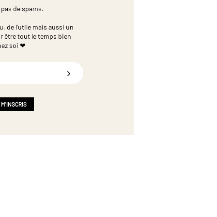
 pas de spams.
 de l'utile mais aussi un
r être tout le temps bien
hez soi ❤
 M'INSCRIS