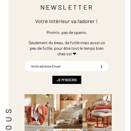
NEWSLETTER
Votre intérieur va l'adorer !
Promis, pas de spams.
Seulement du beau, de l'utile mais aussi un
peu de futile,
pour être tout le temps bien
chez soi ❤
Inscription
à
notre
newsletter
JE M'INSCRIS
: