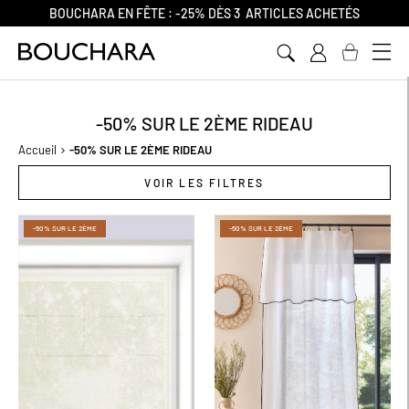
BOUCHARA EN FÊTE : -25% D
ÈS 3 ARTICLES ACHETÉS
Aller
au
contenu
-50% SUR LE 2ÈME RIDEAU
Accueil
-50% SUR LE 2ÈME RIDEAU
VOIR LES FILTRES
-50% SUR LE 2ÈME
-50% SUR LE 2ÈME