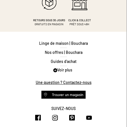
RETOURS SOUS 30 JOURS
CLICK & COLLECT
GRATUITS EN MAGASIN
PRÊT SOUS 48H
Linge de maison | Bouchara
Nos offres | Bouchara
Guides d'achat
Voir plus
Guide des tailles
Guide matières
Une question ? Contactez-nous
Questions les plus fréquentes
Trouver un magasin
Programme de fidélité
Conditions des offres
SUIVEZ-NOUS
https://www.facebook.com/bouchar
https://www.instagram.com/
https://www.pinteres
https://www.y
Livraison et retours
Espace professionnel