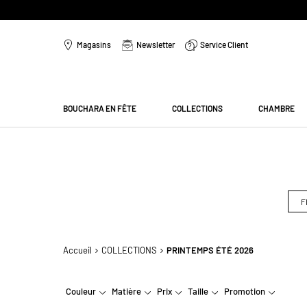
Aller
au
Magasins
Newsletter
Service Client
contenu
Menu
BOUCHARA EN FÊTE
COLLECTIONS
CHAMBRE
F
Accueil
COLLECTIONS
PRINTEMPS ÉTÉ 2026
Couleur
Matière
Prix
Taille
Promotion