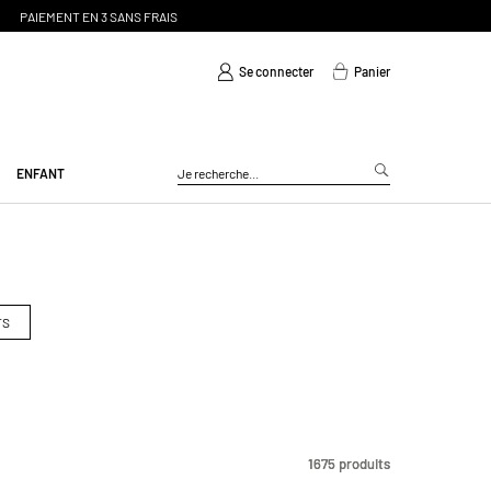
Se connecter
Panier
ENFANT
TS
1675
1675
produits
produits