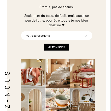
Promis, pas de spams.
Seulement du beau, de l'utile mais aussi un
peu de futile,
pour être tout le temps bien
chez soi ❤
Inscription
à
notre
newsletter
JE M'INSCRIS
:
SUIVEZ-NOUS