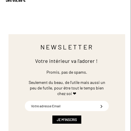
69,99 €
Dès
NEWSLETTER
Votre intérieur va l'adorer !
Promis, pas de spams.
Seulement du beau, de l'utile mais aussi un
peu de futile,
pour être tout le temps bien
chez soi ❤
Inscription
à
notre
newsletter
JE M'INSCRIS
: