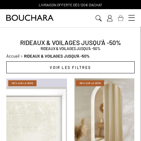
PAIEMENT EN 3 SANS FRAIS
Aller
au
contenu
RIDEAUX & VOILAGES JUSQU'À -50%
RIDEAUX & VOILAGES JUSQU'À -50%
Accueil
RIDEAUX & VOILAGES JUSQU'À -50%
VOIR LES FILTRES
-50% SUR LE 2ÈME
-50% SUR LE 2ÈME