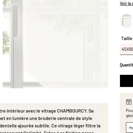
d’un p
Voir la
style b
ajourée
atmosp
finitio
tringle
dispon
Taille
(réf. 
45X
45X9
Quanti
Pour
tre intérieur avec le vitrage CHAMBOURCY. Sa
géo
et en lumière une broderie centrale de style
ntelle ajourée subtile. Ce vitrage léger filtre la
Me
éservant l'intimité. Grâce à sa finition passe-