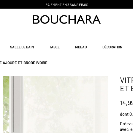
PAIEMENT EN 3 SANS FRAIS
SALLE DE BAIN
TABLE
RIDEAU
DÉCORATION
RE AJOURÉ ET BRODÉ IVOIRE
VIT
ET 
14,9
dont 0.
Créez 
avec l