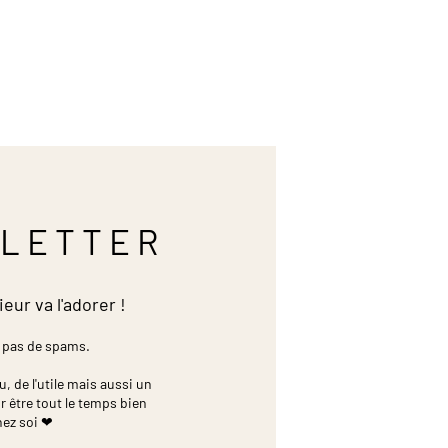
LETTER
ieur va l'adorer !
 pas de spams.
 de l'utile mais aussi un
r être tout le temps bien
hez soi ❤