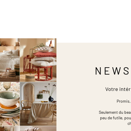
NEWS
Votre intér
Promis,
Seulement du beau,
peu de futile,
pou
c