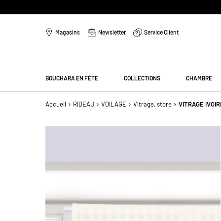
Aller
au
Magasins
Newsletter
Service Client
contenu
Menu
BOUCHARA EN FÊTE
COLLECTIONS
CHAMBRE
Accueil
RIDEAU
VOILAGE
Vitrage, store
VITRAGE IVOI
Passer
à
la
fin
de
la
galerie
d’images