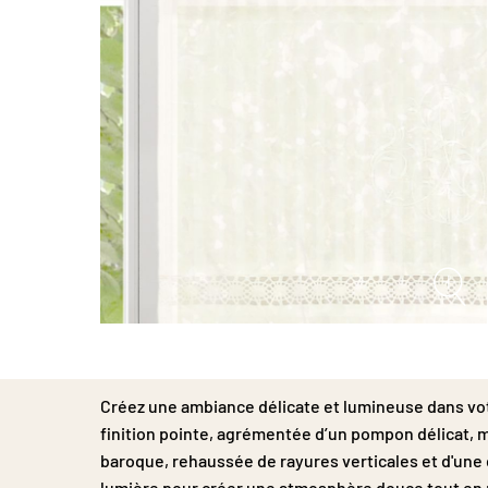
Passer
au
début
de
Créez une ambiance délicate et lumineuse dans vo
la
finition pointe, agrémentée d’un pompon délicat, m
Galerie
d’images
baroque, rehaussée de rayures verticales et d'une de
lumière pour créer une atmosphère douce tout en pr