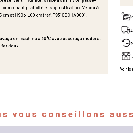
gle, combinant praticité et sophistication. Vendu à
45 cm et H90 x L60 cm (réf. P9310BCHA060).
P
L
: Lavage en machine à 30°C avec essorage modéré.
R
 fer doux.
C
Voir le
s vous conseillons auss