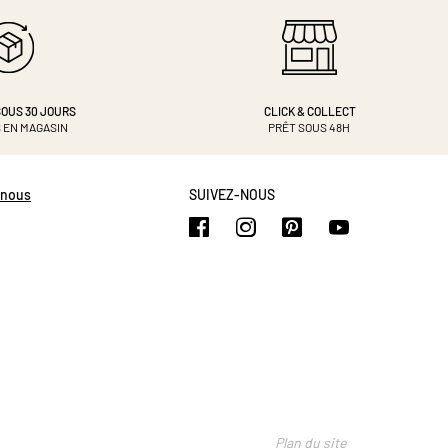
OUS 30 JOURS
CLICK & COLLECT
 EN MAGASIN
PRÊT SOUS 48H
-nous
SUIVEZ-NOUS
https://www.facebook.com/b
https://www.instagram.
https://www.pinte
https://www.
Plan du site