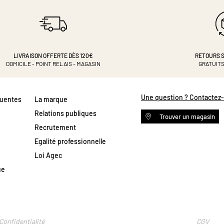
LIVRAISON OFFERTE DÈS 120€
RETOURS S
DOMICILE - POINT RELAIS - MAGASIN
GRATUITS
Une question ? Contactez
quentes
La marque
Relations publiques
Trouver un magasin
Recrutement
Egalité professionnelle
Loi Agec
ue
Confidentialité
CGV