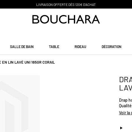
PAIEMENT EN 3 SANS FRAIS
SALLE DE BAIN
TABLE
RIDEAU
DÉCORATION
 EN LIN LAVÉ UNI 165GR CORAIL
DRA
LAV
Drap ho
Qualité
confort
Voir la
Plusieu
Portuga