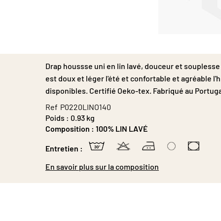
Passer
au
début
Drap houssse uni en lin lavé, douceur et souplesse
de
la
est doux et léger l'été et confortable et agréable l
Galerie
disponibles. Certifié Oeko-tex. Fabriqué au Portugal
d’images
Ref
P0220LINO140
Poids :
0.93 kg
Composition :
100% LIN LAVÉ
Entretien :
En savoir plus sur la composition