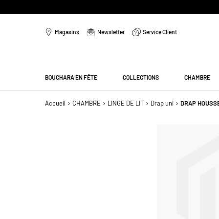
Aller
au
Magasins
Newsletter
Service Client
contenu
Menu
BOUCHARA EN FÊTE
COLLECTIONS
CHAMBRE
Accueil
CHAMBRE
LINGE DE LIT
Drap uni
DRAP HOUSSE
Passer
à
la
fin
de
la
galerie
d’images