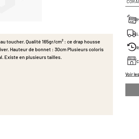
CORA
P
L
 au toucher. Qualité 165gr/cm² : ce drap housse
R
'hiver. Hauteur de bonnet : 30cm Plusieurs coloris
. Existe en plusieurs tailles.
C
Voir le