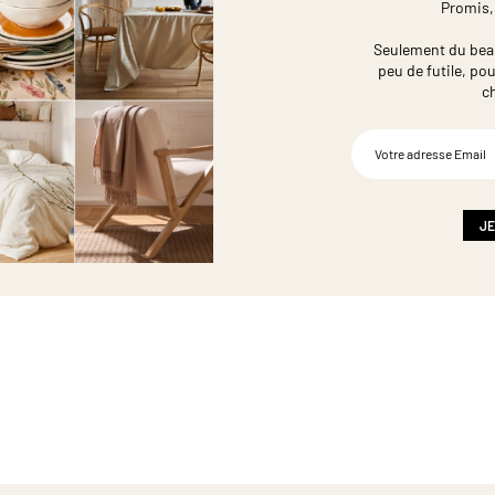
Promis,
Seulement du beau,
peu de futile,
pou
c
Inscription
à
notre
newsletter
:
JE