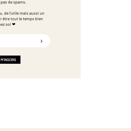
 pas de spams.
 de l'utile mais aussi un
r être tout le temps bien
hez soi ❤
 M'INSCRIS