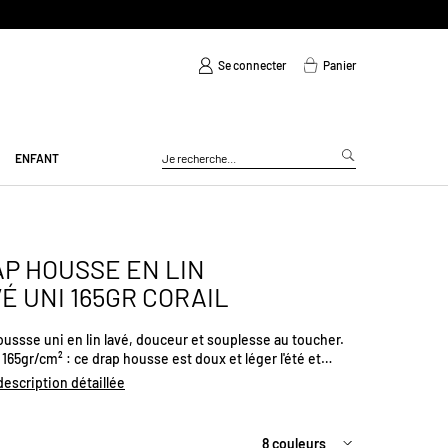
Se connecter
Panier
ENFANT
P HOUSSE EN LIN
É UNI 165GR CORAIL
ussse uni en lin lavé, douceur et souplesse au toucher.
 165gr/cm² : ce drap housse est doux et léger l'été et
able et agréable l'hiver. Hauteur de bonnet : 30cm
 description détaillée
rs coloris disponibles. Certifié Oeko-tex. Fabriqué au
l. Existe en plusieurs tailles.
8 couleurs