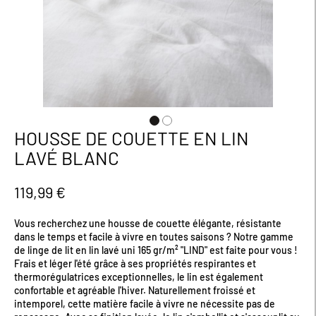
HOUSSE DE COUETTE EN LIN
Passer
au
LAVÉ BLANC
début
de
la
119,99 €
Galerie
d’images
Vous recherchez une housse de couette élégante, résistante
dans le temps et facile à vivre en toutes saisons ? Notre gamme
de linge de lit en lin lavé uni 165 gr/m² "LIND" est faite pour vous !
Frais et léger l'été grâce à ses propriétés respirantes et
thermorégulatrices exceptionnelles, le lin est également
confortable et agréable l'hiver. Naturellement froissé et
intemporel, cette matière facile à vivre ne nécessite pas de