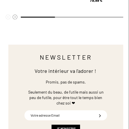
79,99 €
NEWSLETTER
Votre intérieur va l'adorer !
Promis, pas de spams.
Seulement du beau, de l'utile mais aussi un
peu de futile,
pour être tout le temps bien
chez soi ❤
Inscription
à
notre
JE M'INSCRIS