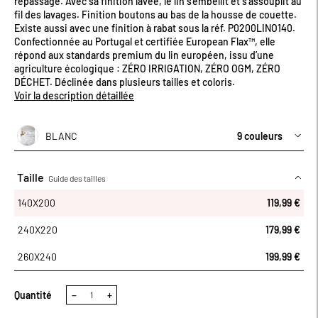
repassage. Avec sa finition lavée, le lin s'embellit et s'assouplit au
fil des lavages. Finition boutons au bas de la housse de couette.
Existe aussi avec une finition à rabat sous la réf. P0200LINO140.
Confectionnée au Portugal et certifiée European Flax™, elle
répond aux standards premium du lin européen, issu d’une
agriculture écologique : ZÉRO IRRIGATION, ZÉRO OGM, ZÉRO
DÉCHET. Déclinée dans plusieurs tailles et coloris.
Voir la description détaillée
BLANC
9 couleurs
Taille
Guide des tailles
140X200
140X200
119,99 €
240X220
179,99 €
260X240
199,99 €
Quantité
−
+