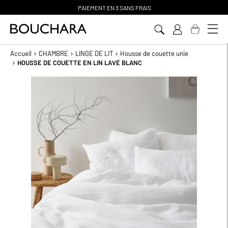
PAIEMENT EN 3 SANS FRAIS
Aller
au
contenu
Accueil
CHAMBRE
LINGE DE LIT
Housse de couette unie
HOUSSE DE COUETTE EN LIN LAVÉ BLANC
Passer
à
la
fin
de
la
galerie
d’images