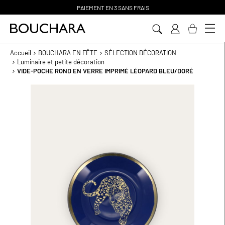
PAIEMENT EN 3 SANS FRAIS
Aller
au
contenu
Accueil
BOUCHARA EN FÊTE
SÉLECTION DÉCORATION
Luminaire et petite décoration
VIDE-POCHE ROND EN VERRE IMPRIMÉ LÉOPARD BLEU/DORÉ
Passer
à
la
fin
de
la
galerie
d’images