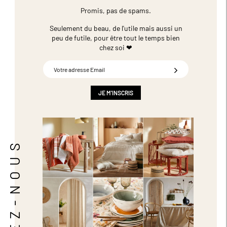
Promis, pas de spams.
Seulement du beau, de l'utile mais aussi un
peu de futile,
pour être tout le temps bien
chez soi ❤
Inscription
à
notre
newsletter
JE M'INSCRIS
:
SUIVEZ-NOUS