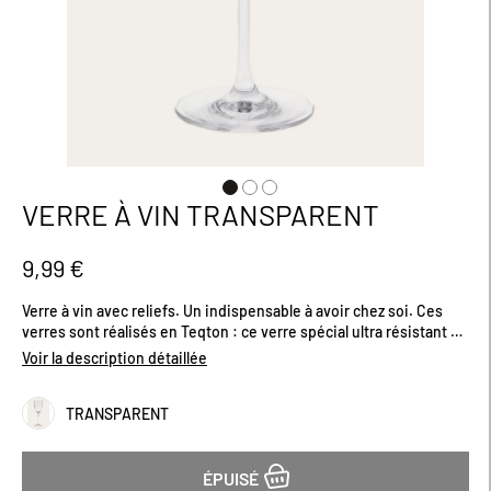
VERRE À VIN TRANSPARENT
Passer
au
début
9,99 €
de
la
Verre à vin avec reliefs. Un indispensable à avoir chez soi. Ces
Galerie
verres sont réalisés en Teqton : ce verre spécial ultra résistant ne
d’images
craint pas les chocs. Il se caractérise par une résistance aux
Voir la description détaillée
chocs et une stabilité plus élevée, la plus grande dureté de
surface assure une résistance aux rayures. Contenance : 35 cl.
TRANSPARENT
Dimensions (cm) : H22 X D8.
ÉPUISÉ