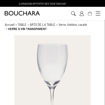
PAIEMENT EN 3 SANS FRAIS
Aller
au
contenu
Accueil
TABLE
ARTS DE LA TABLE
Verre, théière, carafe
VERRE À VIN TRANSPARENT
Passer
à
la
fin
de
la
galerie
d’images