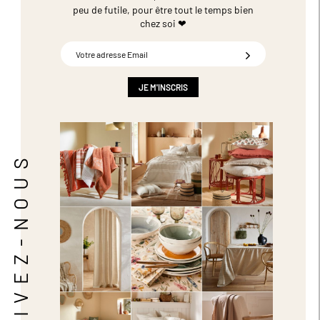
peu de futile,
pour être tout le temps bien
chez soi ❤
Inscription
à
notre
newsletter
JE M'INSCRIS
:
SUIVEZ-NOUS