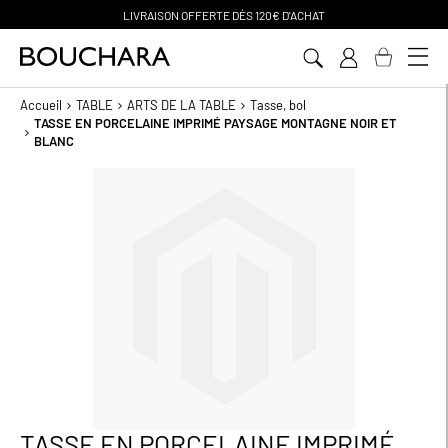
LIVRAISON OFFERTE D
ÈS 120€ D'ACHAT
Aller
au
contenu
Accueil
TABLE
ARTS DE LA TABLE
Tasse, bol
TASSE EN PORCELAINE IMPRIMÉ PAYSAGE MONTAGNE NOIR ET
BLANC
Passer
à
la
fin
de
la
galerie
d’images
TASSE EN PORCELAINE IMPRIMÉ
Passer