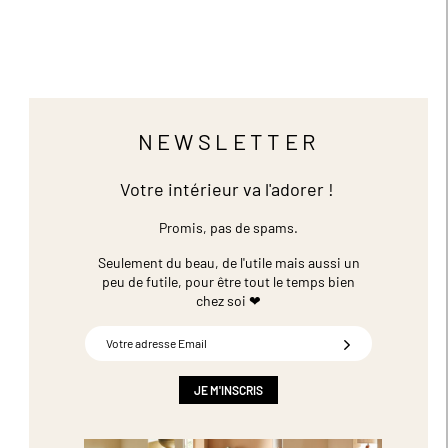
NEWSLETTER
Votre intérieur va l'adorer !
Promis, pas de spams.
Seulement du beau, de l'utile mais aussi un
peu de futile,
pour être tout le temps bien
chez soi ❤
Inscription
à
notre
newsletter
JE M'INSCRIS
: