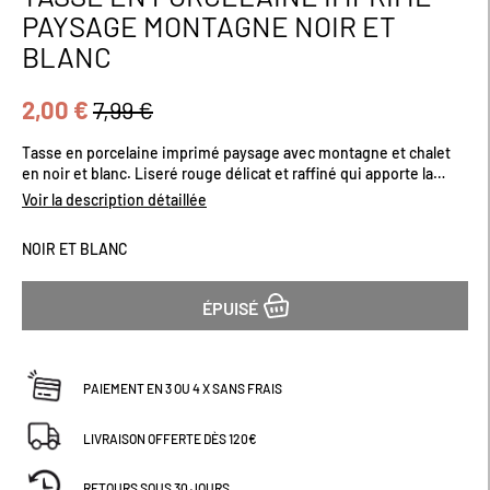
au
PAYSAGE MONTAGNE NOIR ET
début
BLANC
de
la
Galerie
2,00 €
7,99 €
d’images
Tasse en porcelaine imprimé paysage avec montagne et chalet
en noir et blanc. Liseré rouge délicat et raffiné qui apporte la
touche élégante. Tasse idéale pour prendre une boisson chaude
Voir la description détaillée
après avoir skié. Dimensions (cm) : H8 x L9
NOIR ET BLANC
ÉPUISÉ
PAIEMENT EN 3 OU 4 X SANS FRAIS
LIVRAISON OFFERTE DÈS 120€
RETOURS SOUS 30 JOURS