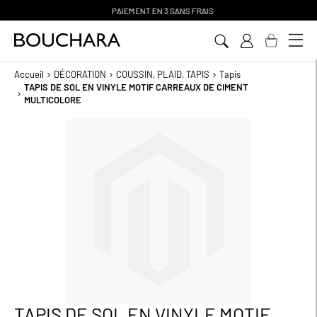
PAIEMENT EN 3 SANS FRAIS
Aller
au
contenu
Accueil
DÉCORATION
COUSSIN, PLAID, TAPIS
Tapis
TAPIS DE SOL EN VINYLE MOTIF CARREAUX DE CIMENT
MULTICOLORE
Passer
à
la
fin
de
la
galerie
d’images
TAPIS DE SOL EN VINYLE MOTIF
Passer