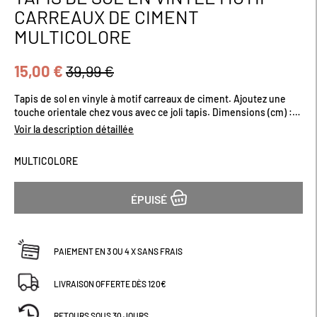
au
CARREAUX DE CIMENT
début
MULTICOLORE
de
la
Galerie
15,00 €
39,99 €
d’images
Tapis de sol en vinyle à motif carreaux de ciment. Ajoutez une
touche orientale chez vous avec ce joli tapis. Dimensions (cm) :
H100 x L52
Voir la description détaillée
MULTICOLORE
ÉPUISÉ
PAIEMENT EN 3 OU 4 X SANS FRAIS
LIVRAISON OFFERTE DÈS 120€
RETOURS SOUS 30 JOURS