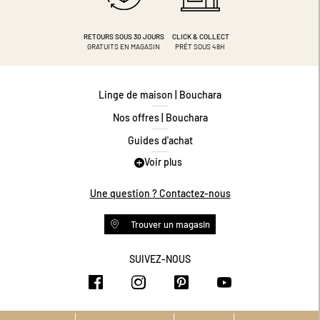
RETOURS SOUS 30 JOURS
CLICK & COLLECT
GRATUITS EN MAGASIN
PRÊT SOUS 48H
Linge de maison | Bouchara
Nos offres | Bouchara
Guides d'achat
Voir plus
Guide des tailles
Guide matières
Une question ? Contactez-nous
Questions les plus fréquentes
Trouver un magasin
Programme de fidélité
Conditions des offres
SUIVEZ-NOUS
https://www.facebook.com/bouchar
https://www.instagram.com/
https://www.pinteres
https://www.y
Livraison et retours
Espace professionnel