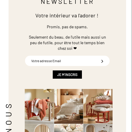
NEWSLETTER
Votre intérieur va l'adorer !
Promis, pas de spams.
Seulement du beau, de l'utile mais aussi un
peu de futile,
pour être tout le temps bien
chez soi ❤
Inscription
à
notre
newsletter
JE M'INSCRIS
: