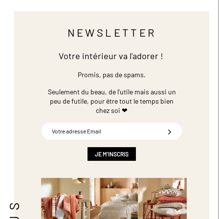
NEWSLETTER
Votre intérieur va l'adorer !
Promis, pas de spams.
Seulement du beau, de l'utile mais aussi un
peu de futile,
pour être tout le temps bien
chez soi ❤
Inscription
à
notre
newsletter
JE M'INSCRIS
: