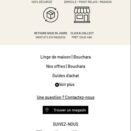
100% SÉCURISÉ
DOMICILE - POINT RELAIS - MAGASIN
RETOURS SOUS 30 JOURS
CLICK & COLLECT
GRATUITS EN MAGASIN
PRÊT SOUS 48H
Linge de maison | Bouchara
Nos offres | Bouchara
Guides d'achat
Voir plus
Guide des tailles
Guide matières
Une question ? Contactez-nous
Questions les plus fréquentes
Trouver un magasin
Programme de fidélité
Conditions des offres
SUIVEZ-NOUS
https://www.facebook.com/bouchar
https://www.instagram.com/
https://www.pinteres
https://www.y