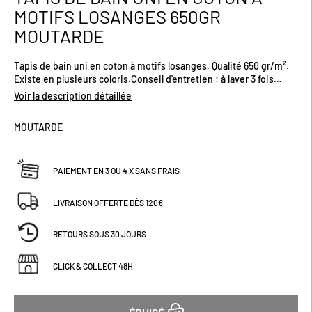
au
MOTIFS LOSANGES 650GR
début
MOUTARDE
de
la
Galerie
Tapis de bain uni en coton à motifs losanges. Qualité 650 gr/m².
d’images
Existe en plusieurs coloris.Conseil d'entretien : à laver 3 fois
séparément. Dimensions (cm) : H50 x L70
Voir la description détaillée
MOUTARDE
PAIEMENT EN 3 OU 4 X SANS FRAIS
LIVRAISON OFFERTE DÈS 120€
RETOURS SOUS 30 JOURS
CLICK & COLLECT 48H