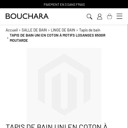
PAIEMENT EN 3 SANS FRAIS
Aller
au
contenu
Accueil
SALLE DE BAIN
LINGE DE BAIN
Tapis de bain
TAPIS DE BAIN UNI EN COTON À MOTIFS LOSANGES 650GR
MOUTARDE
Passer
à
la
fin
de
la
galerie
d’images
TAPIS DE BAIN UNI EN COTON À
Passer