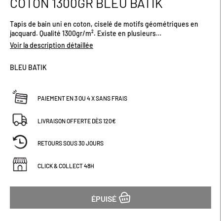
COTON 1300GR BLEU BATIK
début
de
Tapis de bain uni en coton, ciselé de motifs géométriques en
la
jacquard. Qualité 1300gr/m². Existe en plusieurs
Galerie
coloris.Dimensions (cm) : H80 x L50
d’images
Voir la description détaillée
BLEU BATIK
PAIEMENT EN 3 OU 4 X SANS FRAIS
LIVRAISON OFFERTE DÈS 120€
RETOURS SOUS 30 JOURS
CLICK & COLLECT 48H
ÉPUISÉ