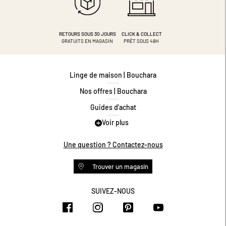
RETOURS SOUS 30 JOURS
CLICK & COLLECT
GRATUITS EN MAGASIN
PRÊT SOUS 48H
Linge de maison | Bouchara
Nos offres | Bouchara
Guides d'achat
Voir plus
Guide des tailles
Guide matières
Une question ? Contactez-nous
Questions les plus fréquentes
Trouver un magasin
Programme de fidélité
Conditions des offres
SUIVEZ-NOUS
https://www.facebook.com/bouchar
https://www.instagram.com/
https://www.pinteres
https://www.y
Livraison et retours
Espace professionnel