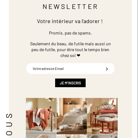
NEWSLETTER
Votre intérieur va l'adorer !
Promis, pas de spams.
Seulement du beau, de l'utile mais aussi un
peu de futile,
pour être tout le temps bien
chez soi ❤
Inscription
à
notre
newsletter
JE M'INSCRIS
: