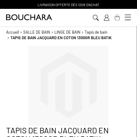
PAIEMENT EN 3 SANS FRAIS
Aller
au
contenu
Accueil
SALLE DE BAIN
LINGE DE BAIN
Tapis de bain
TAPIS DE BAIN JACQUARD EN COTON 1300GR BLEU BATIK
Passer
à
la
fin
de
la
galerie
d’images
TAPIS DE BAIN JACQUARD EN
Passer
au