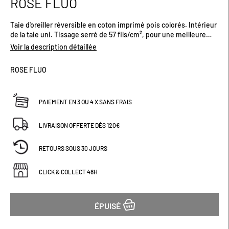
ROSE FLUO
début
de
Taie d'oreiller réversible en coton imprimé pois colorés. Intérieur
la
de la taie uni. Tissage serré de 57 fils/cm², pour une meilleure
Galerie
résistance.
d’images
Voir la description détaillée
ROSE FLUO
PAIEMENT EN 3 OU 4 X SANS FRAIS
LIVRAISON OFFERTE DÈS 120€
RETOURS SOUS 30 JOURS
CLICK & COLLECT 48H
ÉPUISÉ