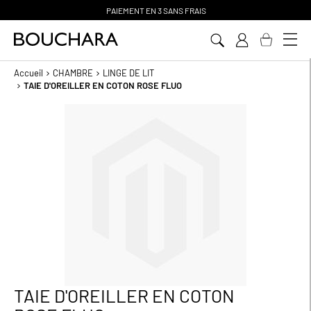
PAIEMENT EN 3 SANS FRAIS
Aller
au
contenu
Accueil
CHAMBRE
LINGE DE LIT
TAIE D'OREILLER EN COTON ROSE FLUO
Passer
à
la
fin
de
la
galerie
d’images
TAIE D'OREILLER EN COTON
Passer
au