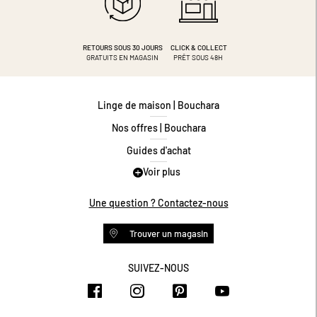
RETOURS SOUS 30 JOURS
CLICK & COLLECT
GRATUITS EN MAGASIN
PRÊT SOUS 48H
Linge de maison | Bouchara
Nos offres | Bouchara
Guides d'achat
Voir plus
Guide des tailles
Guide matières
Une question ? Contactez-nous
Questions les plus fréquentes
Trouver un magasin
Programme de fidélité
Conditions des offres
SUIVEZ-NOUS
https://www.facebook.com/bouchar
https://www.instagram.com/
https://www.pinteres
https://www.y
Livraison et retours
Espace professionnel