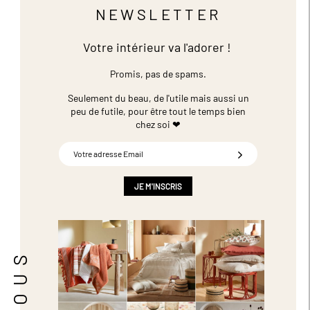
NEWSLETTER
Votre intérieur va l'adorer !
Promis, pas de spams.
Seulement du beau, de l'utile mais aussi un
peu de futile,
pour être tout le temps bien
chez soi ❤
Inscription
à
notre
newsletter
JE M'INSCRIS
: