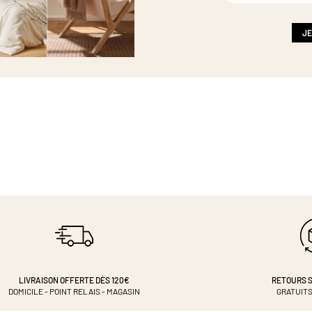
notre
newsletter
:
JE
LIVRAISON OFFERTE DÈS 120€
RETOURS S
DOMICILE - POINT RELAIS - MAGASIN
GRATUITS