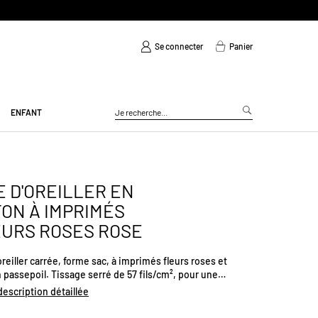
Se connecter
Panier
ENFANT
E D'OREILLER EN
ON À IMPRIMÉS
URS ROSES ROSE
oreiller carrée, forme sac, à imprimés fleurs roses et
n passepoil. Tissage serré de 57 fils/cm², pour une
ure résistance. Offre confort et douceur.Dimensions (cm)
 description détaillée
 L63