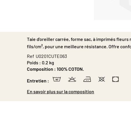
Passer
au
début
Taie d'oreiller carrée, forme sac, à imprimés fleurs 
de
la
fils/cm², pour une meilleure résistance. Offre conf
Galerie
Ref
U0201CUTE063
d’images
Poids :
0.2 kg
Composition :
100% COTON.
Entretien :
En savoir plus sur la composition