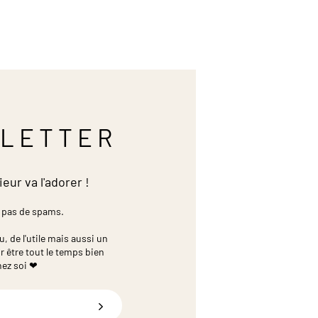
LETTER
ieur va l'adorer !
 pas de spams.
 de l'utile mais aussi un
r être tout le temps bien
hez soi ❤