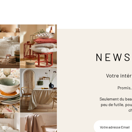
NEWS
Votre intér
Promis,
Seulement du beau,
peu de futile,
pou
c
Inscription
à