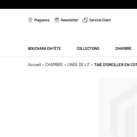
Aller
au
Magasins
Newsletter
Service Client
contenu
Menu
BOUCHARA EN FÊTE
COLLECTIONS
CHAMBRE
Accueil
CHAMBRE
LINGE DE LIT
TAIE D'OREILLER EN C
Passer
à
la
fin
de
la
galerie
d’images