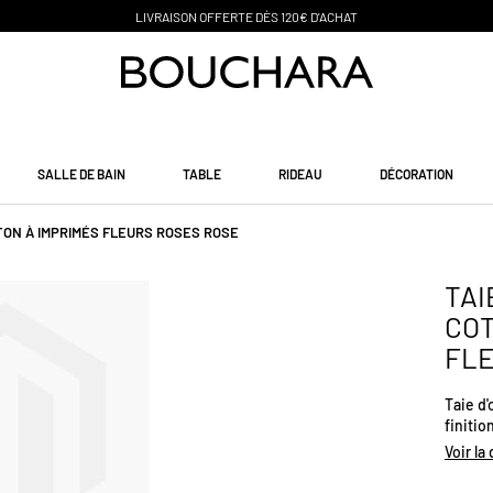
PAIEMENT EN 3 SANS FRAIS
SALLE DE BAIN
TABLE
RIDEAU
DÉCORATION
OTON À IMPRIMÉS FLEURS ROSES ROSE
TAI
COT
FLE
Taie d'
finitio
meille
Voir la
: H63 x