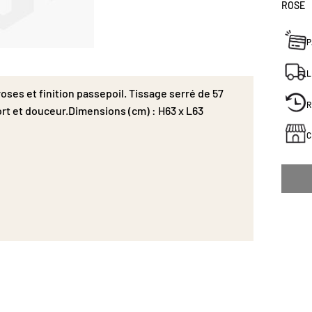
ROSE
P
L
roses et finition passepoil. Tissage serré de 57
R
ort et douceur.Dimensions (cm) : H63 x L63
C