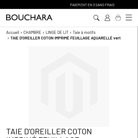
PAIEMENT EN 3 SANS FRAIS
Aller
au
contenu
Accueil
CHAMBRE
LINGE DE LIT
Taie à motifs
TAIE D'OREILLER COTON IMPRIMÉ FEUILLAGE AQUARELLÉ vert
Passer
à
la
fin
de
la
galerie
d’images
TAIE D'OREILLER COTON
Passer
au