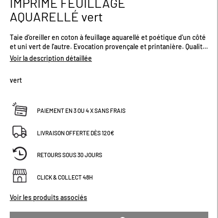
IMPRIMÉ FEUILLAGE
début
AQUARELLÉ vert
de
la
Galerie
Taie d'oreiller en coton à feuillage aquarellé et poétique d'un côté
d’images
et uni vert de l'autre. Evocation provençale et printanière. Qualité
57 fils/cm² assurant confort, souplesse et douceur. Fabriquée au
Voir la description détaillée
Portugal. Plusieurs tailles disponibles.
vert
PAIEMENT EN 3 OU 4 X SANS FRAIS
LIVRAISON OFFERTE DÈS 120€
RETOURS SOUS 30 JOURS
CLICK & COLLECT 48H
Voir les produits associés