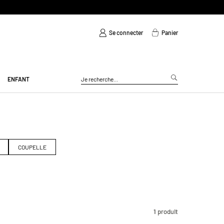
Se connecter
Panier
ENFANT
COUPELLE
1
1
produit
produit