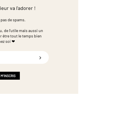
ieur va l'adorer !
 pas de spams.
 de l'utile mais aussi un
r être tout le temps bien
hez soi ❤
 M'INSCRIS