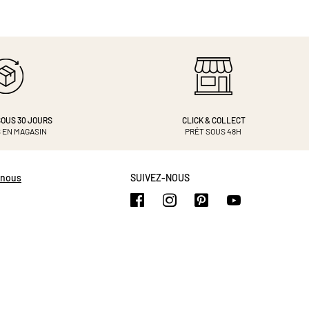
OUS 30 JOURS
CLICK & COLLECT
 EN MAGASIN
PRÊT SOUS 48H
-nous
SUIVEZ-NOUS
https://www.facebook.com/b
https://www.instagram.
https://www.pinte
https://www.