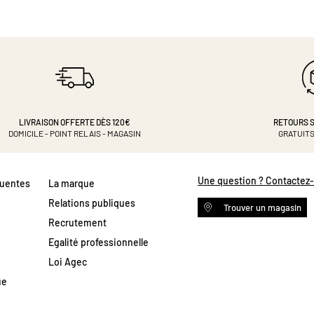
LIVRAISON OFFERTE DÈS 120€
RETOURS S
DOMICILE - POINT RELAIS - MAGASIN
GRATUITS
Une question ? Contactez
quentes
La marque
Relations publiques
Trouver un magasin
Recrutement
Egalité professionnelle
Loi Agec
ue