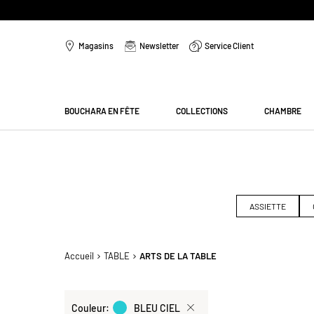
Aller
au
Magasins
Newsletter
Service Client
contenu
Menu
BOUCHARA EN FÊTE
COLLECTIONS
CHAMBRE
ASSIETTE
Accueil
TABLE
ARTS DE LA TABLE
Sélection
Couleur
BLEU CIEL
actuelle