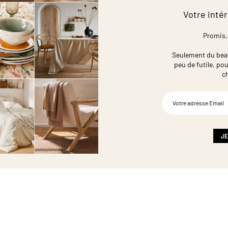
Votre intér
Promis,
Seulement du beau,
peu de futile,
pou
c
Inscription
à
notre
newsletter
:
JE