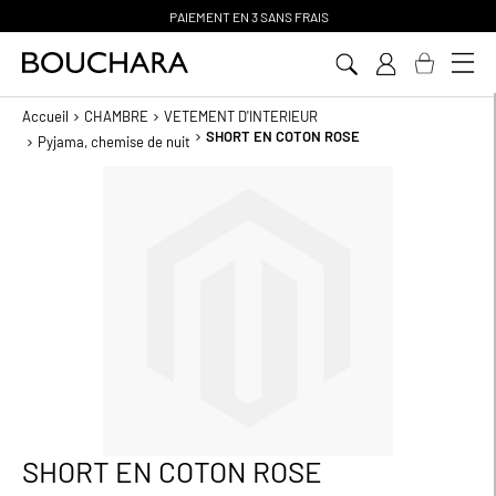
PAIEMENT EN 3 SANS FRAIS
Aller
au
contenu
Accueil
CHAMBRE
VETEMENT D'INTERIEUR
SHORT EN COTON ROSE
Pyjama, chemise de nuit
Passer
à
la
fin
de
la
galerie
d’images
SHORT EN COTON ROSE
Passer
au