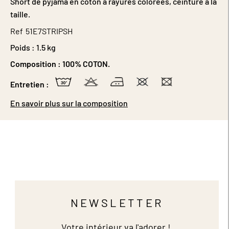
Short de pyjama en coton à rayures colorées, ceinturé à la
taille.
Ref
51E7STRIPSH
Poids :
1.5 kg
Composition :
100% COTON.
Entretien :
En savoir plus sur la composition
NEWSLETTER
Votre intérieur va l'adorer !