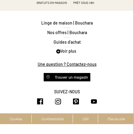
GRATUITS EN MAGASIN
PRÊT SOUS 48H
Linge de maison | Bouchara
Nos offres | Bouchara
Guides d'achat
Voir plus
Guide des tailles
Guide matières
Une question ? Contactez-nous
Questions les plus fréquentes
Trouver un magasin
Programme de fidélité
Conditions des offres
SUIVEZ-NOUS
https://www.facebook.com/bouchar
https://www.instagram.com/
https://www.pinteres
https://www.y
Livraison et retours
Espace professionnel
Accessibilité numérique
Cookies
Confidentialité
CGV
Plan du site
La marque