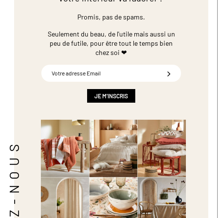
Promis, pas de spams.
Seulement du beau, de l'utile mais aussi un
peu de futile,
pour être tout le temps bien
chez soi ❤
Inscription
à
notre
newsletter
JE M'INSCRIS
:
SUIVEZ-NOUS