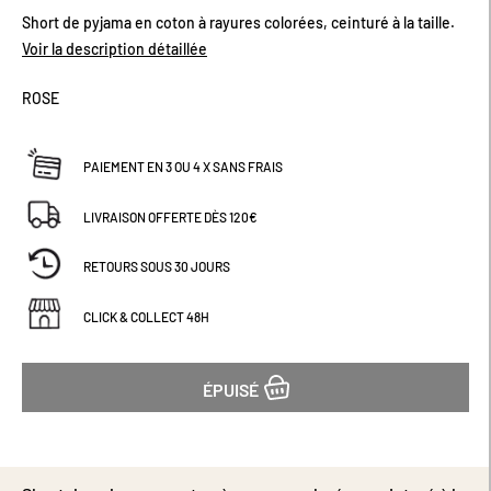
début
Short de pyjama en coton à rayures colorées, ceinturé à la taille.
de
Voir la description détaillée
la
Galerie
d’images
ROSE
PAIEMENT EN 3 OU 4 X SANS FRAIS
LIVRAISON OFFERTE DÈS 120€
RETOURS SOUS 30 JOURS
CLICK & COLLECT 48H
ÉPUISÉ