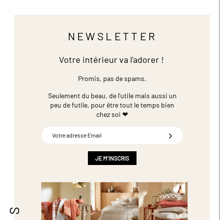
NEWSLETTER
Votre intérieur va l'adorer !
Promis, pas de spams.
Seulement du beau, de l'utile mais aussi un
peu de futile,
pour être tout le temps bien
chez soi ❤
Inscription
à
notre
newsletter
JE M'INSCRIS
: