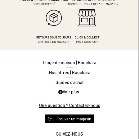
100% SÉCURISÉ
DOMICILE - POINT RELAIS - MAGASIN
RETOURS SOUS 30 JOURS
CLICK & COLLECT
GRATUITS EN MAGASIN
PRÊT SOUS 48H
Linge de maison | Bouchara
Nos offres | Bouchara
Guides d'achat
Voir plus
Guide des tailles
Guide matières
Une question ? Contactez-nous
Questions les plus fréquentes
Trouver un magasin
Programme de fidélité
Conditions des offres
SUIVEZ-NOUS