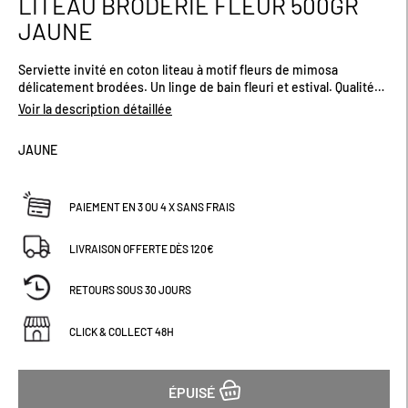
LITEAU BRODERIE FLEUR 500GR
début
JAUNE
de
la
Galerie
Serviette invité en coton liteau à motif fleurs de mimosa
d’images
délicatement brodées. Un linge de bain fleuri et estival. Qualité
500 gr/m² : aussi doux qu'absorbant. Dimensions (cm) : H50 x L30
Voir la description détaillée
JAUNE
PAIEMENT EN 3 OU 4 X SANS FRAIS
LIVRAISON OFFERTE DÈS 120€
RETOURS SOUS 30 JOURS
CLICK & COLLECT 48H
ÉPUISÉ