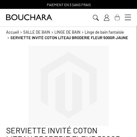
PAIEMENT EN 3 SANS FRAIS
Aller
au
contenu
Accueil
SALLE DE BAIN
LINGE DE BAIN
Linge de bain fantaisie
SERVIETTE INVITÉ COTON LITEAU BRODERIE FLEUR 500GR JAUNE
Passer
à
la
fin
de
la
galerie
d’images
SERVIETTE INVITÉ COTON
Passer
au