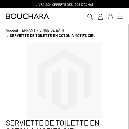
CHAT
PAIEMENT EN 3 SANS FRAIS
Aller
au
contenu
Accueil
ENFANT
LINGE DE BAIN
SERVIETTE DE TOILETTE EN COTON A MOTIFS CIEL
Passer
à
la
fin
de
la
galerie
d’images
SERVIETTE DE TOILETTE EN
Passer
au