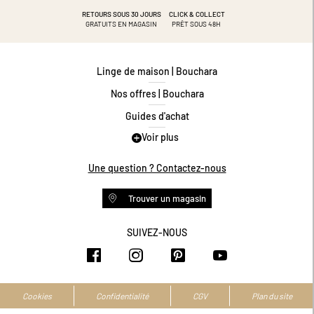
RETOURS SOUS 30 JOURS
CLICK & COLLECT
GRATUITS EN MAGASIN
PRÊT SOUS 48H
Linge de maison | Bouchara
Nos offres | Bouchara
Guides d'achat
Voir plus
Guide des tailles
Guide matières
Une question ? Contactez-nous
Questions les plus fréquentes
Trouver un magasin
Programme de fidélité
Conditions des offres
SUIVEZ-NOUS
https://www.facebook.com/bouchar
https://www.instagram.com/
https://www.pinteres
https://www.y
Livraison et retours
Espace professionnel
Accessibilité numérique
Cookies
Confidentialité
CGV
Plan du site