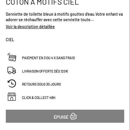
COTON A MOTIFS CIEL
début
de
Serviette de toilette bleue à motifs gouttes d'eau.Votre enfant va
la
adorer se réchauffer avec cette serviette toute
Galerie
douce.Dimensions (cm) : H140 x L70
d’images
Voir la description détaillée
CIEL
PAIEMENT EN 3 OU 4 X SANS FRAIS
LIVRAISON OFFERTE DÈS 120€
RETOURS SOUS 30 JOURS
CLICK & COLLECT 48H
ÉPUISÉ