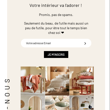
Votre intérieur va l'adorer !
Promis, pas de spams.
Seulement du beau, de l'utile mais aussi un
peu de futile,
pour être tout le temps bien
chez soi ❤
Inscription
à
notre
newsletter
JE M'INSCRIS
: