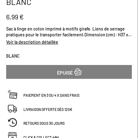
BLANC
début
de
la
6,99 €
Galerie
d’images
Sac à linge en coton imprimé à motifs girafe. Liens de serrage
pratiques pour le transporter facilement.Dimension (cm) : H37 x
L30
Voir la description détaillée
BLANC
ÉPUISÉ
PAIEMENT EN 3 OU 4 X SANS FRAIS
LIVRAISON OFFERTE DÈS 120€
RETOURS SOUS 30 JOURS
CLICK & COLLECT 48H