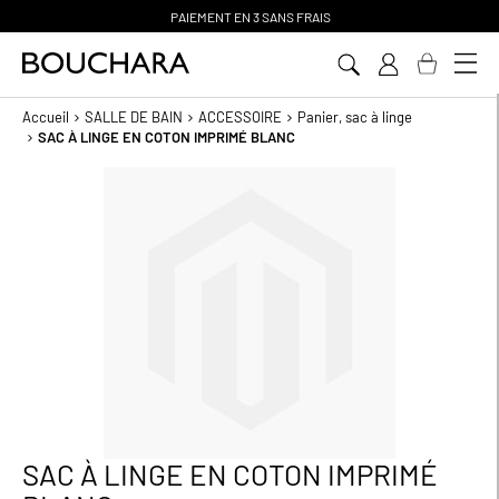
PAIEMENT EN 3 SANS FRAIS
Aller
au
contenu
Accueil
SALLE DE BAIN
ACCESSOIRE
Panier, sac à linge
SAC À LINGE EN COTON IMPRIMÉ BLANC
Passer
à
la
fin
de
la
galerie
d’images
SAC À LINGE EN COTON IMPRIMÉ
Passer
au