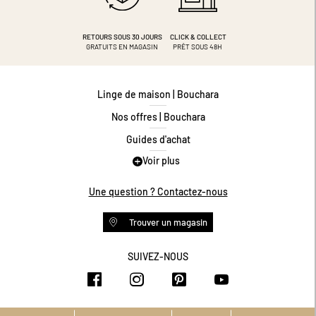
RETOURS SOUS 30 JOURS
CLICK & COLLECT
GRATUITS EN MAGASIN
PRÊT SOUS 48H
Linge de maison | Bouchara
Nos offres | Bouchara
Guides d'achat
Voir plus
Guide des tailles
Guide matières
Une question ? Contactez-nous
Questions les plus fréquentes
Trouver un magasin
Programme de fidélité
Conditions des offres
SUIVEZ-NOUS
https://www.facebook.com/bouchar
https://www.instagram.com/
https://www.pinteres
https://www.y
Livraison et retours
Espace professionnel