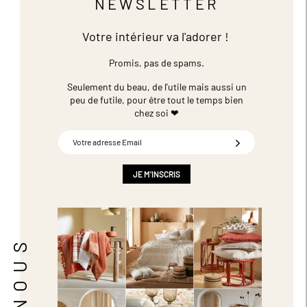
NEWSLETTER
Votre intérieur va l'adorer !
Promis, pas de spams.
Seulement du beau, de l'utile mais aussi un
peu de futile,
pour être tout le temps bien
chez soi ❤
Inscription
à
notre
newsletter
JE M'INSCRIS
: