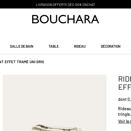
PAIEMENT EN 3 SANS FRAIS
SALLE DE BAIN
TABLE
RIDEAU
DÉCORATION
T EFFET TRAMÉ UNI GRIS
RID
EFF
dont 0,
Rideau 
tringle
le tiss
Voir la
protége
de fusi