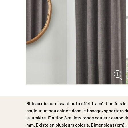
Passer
au
début
Rideau obscurcissant uni à effet tramé. Une fois ins
de
la
couleur un peu chinée dans le tissage, apportera d
Galerie
la lumière. Finition 8 œillets ronds couleur canon d
d’images
mm. Existe en plusieurs coloris. Dimensions (cm) :