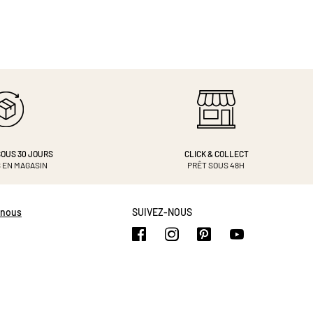
OUS 30 JOURS
CLICK & COLLECT
 EN MAGASIN
PRÊT SOUS 48H
-nous
SUIVEZ-NOUS
https://www.facebook.com/b
https://www.instagram.
https://www.pinte
https://www.