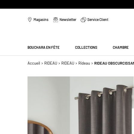
Aller
au
Magasins
Newsletter
Service Client
contenu
Menu
BOUCHARA EN FÊTE
COLLECTIONS
CHAMBRE
Accueil
RIDEAU
RIDEAU
Rideau
RIDEAU OBSCURCISSAN
Passer
à
la
fin
de
la
galerie
d’images