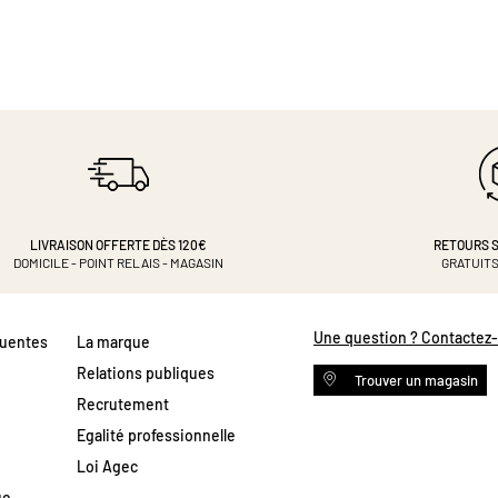
LIVRAISON OFFERTE DÈS 120€
RETOURS S
DOMICILE - POINT RELAIS - MAGASIN
GRATUITS
Une question ? Contactez
quentes
La marque
Relations publiques
Trouver un magasin
Recrutement
Egalité professionnelle
Loi Agec
ue