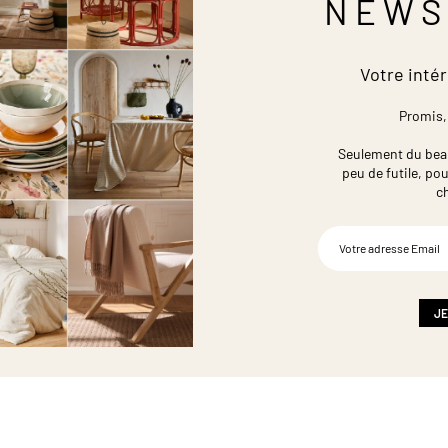
NEWS
Votre intér
Promis,
Seulement du beau,
peu de futile,
pou
c
Inscription
à
notre
newsletter
:
JE