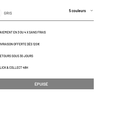
rs coloris. Dimensions (cm) : H260 x L140
5 couleurs
GRIS
AIEMENT EN 3 OU 4 X SANS FRAIS
IVRAISON OFFERTE DÈS 120€
ETOURS SOUS 30 JOURS
LICK & COLLECT 48H
ÉPUISÉ