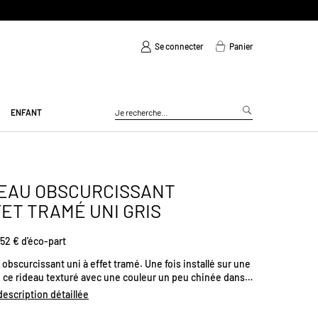
Se connecter
Panier
ENFANT
EAU OBSCURCISSANT
ET TRAMÉ UNI GRIS
52 € d'éco-part
obscurcissant uni à effet tramé. Une fois installé sur une
, ce rideau texturé avec une couleur un peu chinée dans
age, apportera du style dans votre intérieur et vous
 description détaillée
ra de la lumière. Finition 8 œillets ronds couleur canon
l (gris foncé) avec diamètre intérieur de 40 mm. Existe en