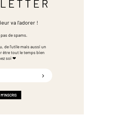
LETTER
ieur va l'adorer !
 pas de spams.
 de l'utile mais aussi un
r être tout le temps bien
hez soi ❤
 M'INSCRIS