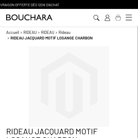
PAIEMENT EN 3 SANS FRAIS
Aller
au
contenu
Accueil
RIDEAU
RIDEAU
Rideau
RIDEAU JACQUARD MOTIF LOSANGE CHARBON
Passer
à
la
fin
de
la
galerie
d’images
RIDEAU JACQUARD MOTIF
Passer
au