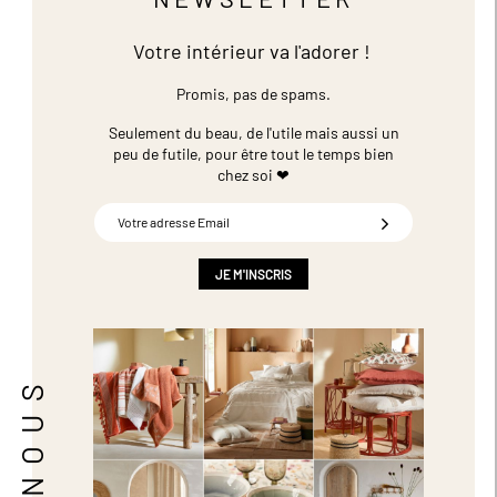
Votre intérieur va l'adorer !
Promis, pas de spams.
Seulement du beau, de l'utile mais aussi un
peu de futile,
pour être tout le temps bien
chez soi ❤
Inscription
à
notre
newsletter
JE M'INSCRIS
: