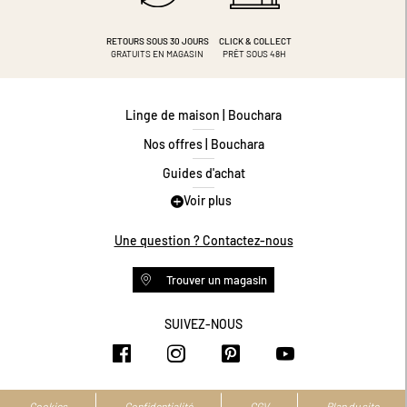
RETOURS SOUS 30 JOURS
CLICK & COLLECT
GRATUITS EN MAGASIN
PRÊT SOUS 48H
Linge de maison | Bouchara
Nos offres | Bouchara
Guides d'achat
Voir plus
Guide des tailles
Guide matières
Une question ? Contactez-nous
Questions les plus fréquentes
Trouver un magasin
Programme de fidélité
Conditions des offres
SUIVEZ-NOUS
https://www.facebook.com/bouchar
https://www.instagram.com/
https://www.pinteres
https://www.y
Livraison et retours
Espace professionnel
Accessibilité numérique
Cookies
Confidentialité
CGV
Plan du site