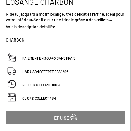
LOSANGE CHARBON
début
de
Rideau jacquard à motif losange, très délicat et raffiné, idéal pour
la
votre intérieur.S'enfile sur une tringle grâce à des œillets
Galerie
argentés.Existe plusieurs coloris.Dimensions (cm) : H260 x L140
d’images
Voir la description détaillée
CHARBON
PAIEMENT EN 3 OU 4 X SANS FRAIS
LIVRAISON OFFERTE DÈS 120€
RETOURS SOUS 30 JOURS
CLICK & COLLECT 48H
ÉPUISÉ