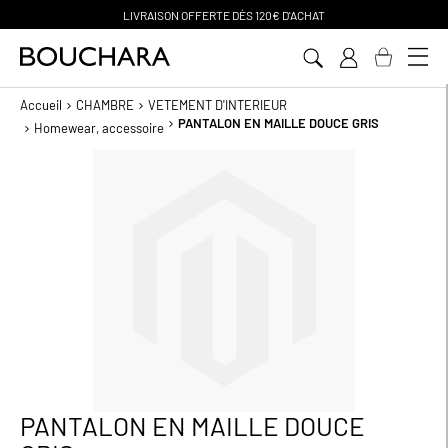
LIVRAISON OFFERTE D
ÈS 120€ D'ACHAT
Aller
au
contenu
Accueil
CHAMBRE
VETEMENT D'INTERIEUR
PANTALON EN MAILLE DOUCE GRIS
Homewear, accessoire
Passer
à
la
fin
de
la
galerie
d’images
PANTALON EN MAILLE DOUCE
Passer
au