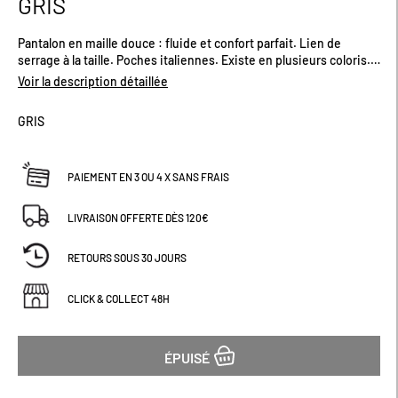
GRIS
début
de
Pantalon en maille douce : fluide et confort parfait. Lien de
la
serrage à la taille. Poches italiennes. Existe en plusieurs coloris.
Galerie
Tee-shirt vendu séparément.
d’images
Voir la description détaillée
GRIS
PAIEMENT EN 3 OU 4 X SANS FRAIS
LIVRAISON OFFERTE DÈS 120€
RETOURS SOUS 30 JOURS
CLICK & COLLECT 48H
ÉPUISÉ