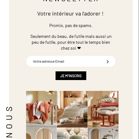
Votre intérieur va l'adorer !
Promis, pas de spams.
Seulement du beau, de l'utile mais aussi un
peu de futile,
pour être tout le temps bien
chez soi ❤
Inscription
à
notre
newsletter
JE M'INSCRIS
: