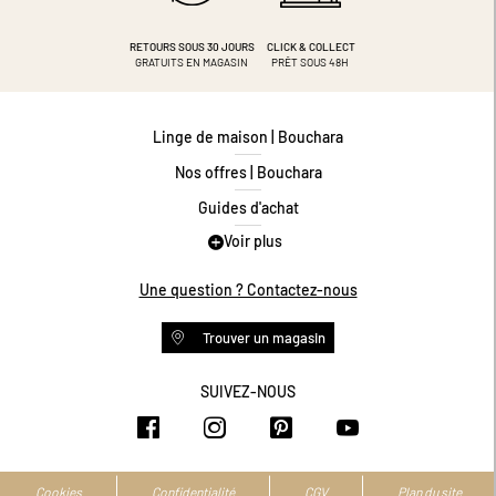
RETOURS SOUS 30 JOURS
CLICK & COLLECT
GRATUITS EN MAGASIN
PRÊT SOUS 48H
Linge de maison | Bouchara
Nos offres | Bouchara
Guides d'achat
Voir plus
Guide des tailles
Guide matières
Une question ? Contactez-nous
Questions les plus fréquentes
Trouver un magasin
Programme de fidélité
Conditions des offres
SUIVEZ-NOUS
https://www.facebook.com/bouchar
https://www.instagram.com/
https://www.pinteres
https://www.y
Livraison et retours
Espace professionnel
Accessibilité numérique
Cookies
Confidentialité
CGV
Plan du site